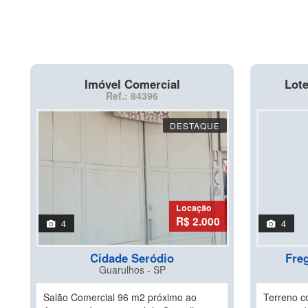
Imóvel Comercial
Lote
Ref.: 84396
DESTAQUE
Locação
R$ 2.000
4
4
Cidade Seródio
Fre
Guarulhos - SP
Salão Comercial 96 m2 próximo ao
Terreno c