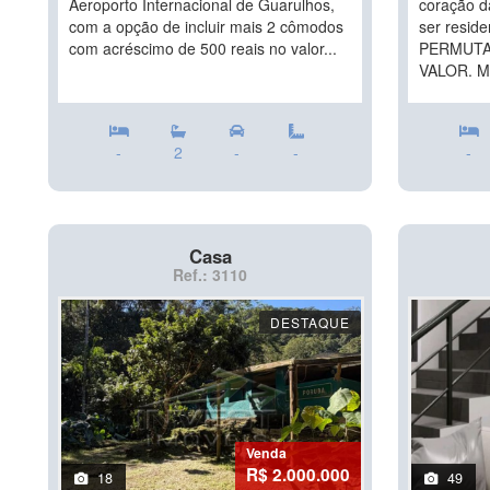
Aeroporto Internacional de Guarulhos,
coração d
com a opção de incluir mais 2 cômodos
ser reside
com acréscimo de 500 reais no valor...
PERMUTA
VALOR. Ma
-
2
-
-
-
Casa
Ref.: 3110
DESTAQUE
Venda
R$ 2.000.000
18
49