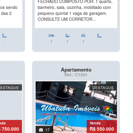
FECHADO COMPOSTO POR: 1 quarto,
ios sendo
banheiro, sala, cozinha, mobiliado com
2 das 2
pequeno quintal 1 vaga de garagem.
CONSULTE UM CORRETOR...
-
1
1
1
-
Apartamento
Ref.: C1201
DESTAQUE
DESTAQUE
nda
Venda
 750.000
R$ 550.000
17