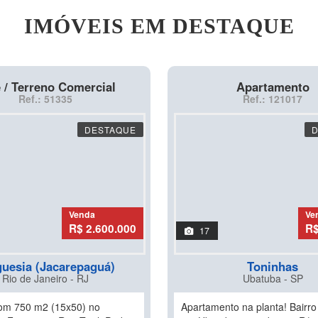
IMÓVEIS EM DESTAQUE
 / Terreno Comercial
Apartamento
Ref.: 51335
Ref.: 121017
DESTAQUE
Venda
Ve
R$ 2.600.000
R$
17
guesia (Jacarepaguá)
Toninhas
Rio de Janeiro - RJ
Ubatuba - SP
om 750 m2 (15x50) no
Apartamento na planta! Bairr