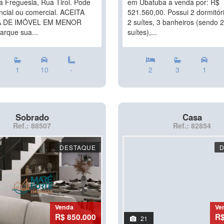
a Freguesia, Rua Tirol. Pode
em Ubatuba a venda por: R$
ncial ou comercial. ACEITA
521.560,00. Possui 2 dormitór
 DE IMÓVEL EM MENOR
2 suítes, 3 banheiros (sendo 
rque sua...
suítes),...
1
10
-
2
3
1
Sobrado
Casa
Ref.: 88507
Ref.: 82854
DESTAQUE
Venda
Ve
R$ 850.000
R$
21