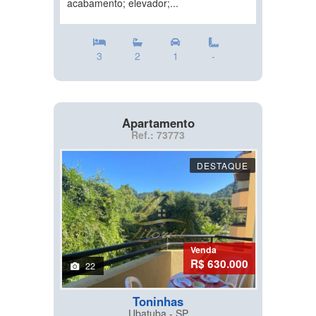
acabamento; elevador;...
3
2
1
-
Apartamento
Ref.: 73773
DESTAQUE
Venda
R$ 630.000
22
Toninhas
Ubatuba - SP