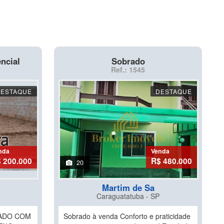
ncial
Sobrado
Ref.: 1545
DESTAQUE
DESTAQUE
nda
Venda
 200.000
R$ 480.000
20
Martim de Sa
Caraguatatuba - SP
RADO COM
Sobrado à venda Conforto e praticidade