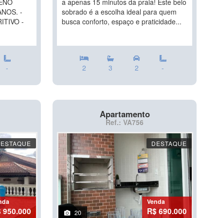
RENO
a apenas 15 minutos da praia! Este belo
NOS. -
sobrado é a escolha ideal para quem
ITIVO -
busca conforto, espaço e praticidade...
-
2
3
2
-
Apartamento
Ref.: VA756
DESTAQUE
DESTAQUE
nda
Venda
 950.000
R$ 690.000
20