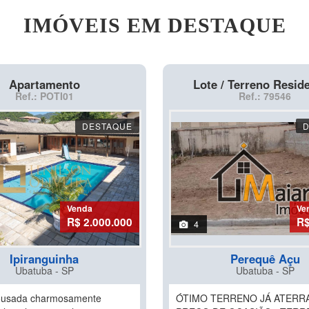
IMÓVEIS EM DESTAQUE
Apartamento
Lote / Terreno Reside
Ref.: POTI01
Ref.: 79546
DESTAQUE
Venda
Ve
R$ 2.000.000
R$
4
Ipiranguinha
Perequê Açu
Ubatuba - SP
Ubatuba - SP
pousada charmosamente
ÓTIMO TERRENO JÁ ATER