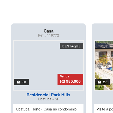
Casa
Ref.: 119772
DESTAQUE
Venda
R$ 980.000
50
27
Residencial Park Hills
Ubatuba - SP
Ubatuba, Horto - Casa no condomínio
Visite a 