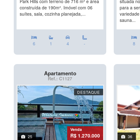
Park Hills com terreno de 716 m² e área
situada no
construída de 190m². Imóvel com 06
para a se
suítes, sala, cozinha planejada,...
variedade 
sauna...
6
1
4
-
8
Apartamento
Ref.: C1127
DESTAQUE
Venda
R$ 1.270.000
25
36