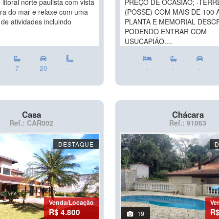
 litoral norte paulista com vista
PREÇO DE OCASIÃO; -TER
rra do mar e relaxe com uma
(POSSE) COM MAIS DE 100 A
de atividades incluindo
PLANTA E MEMORIAL DESCR
PODENDO ENTRAR COM
USUCAPIÃO....
7
20
-
-
-
-
Casa
Chácara
Ref.: CAR002
Ref.: 91063
DESTAQUE
Venda/Locação
Ve
R$ 4.800
R$
19