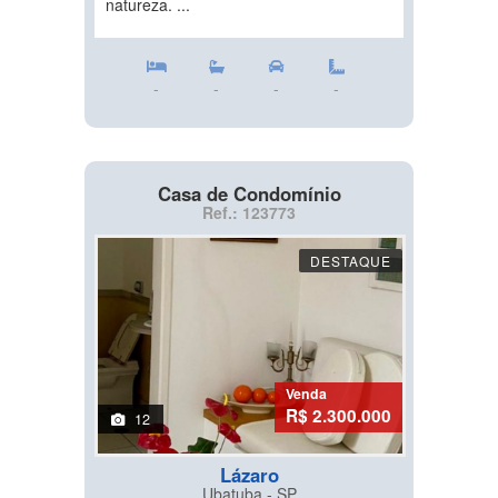
natureza. ...
-
-
-
-
Casa de Condomínio
Ref.: 123773
DESTAQUE
Venda
R$ 2.300.000
12
Lázaro
Ubatuba - SP