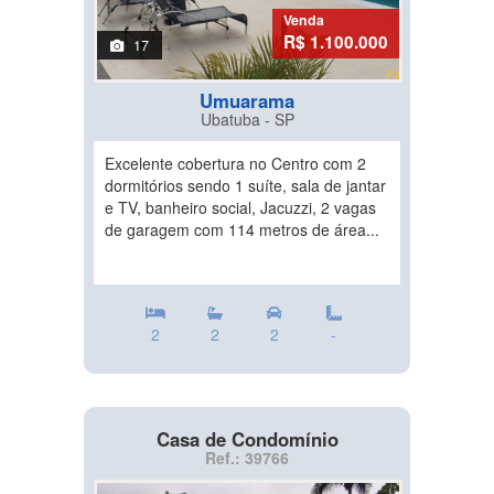
Venda
R$ 1.100.000
17
Umuarama
Ubatuba - SP
Excelente cobertura no Centro com 2
dormitórios sendo 1 suíte, sala de jantar
e TV, banheiro social, Jacuzzi, 2 vagas
de garagem com 114 metros de área...
2
2
2
-
Casa de Condomínio
Ref.: 39766