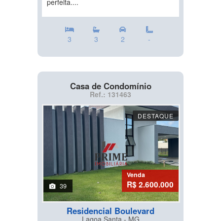
perfeita....
3
3
2
-
Casa de Condomínio
Ref.: 131463
DESTAQUE
Venda
R$ 2.600.000
39
Residencial Boulevard
Lagoa Santa - MG