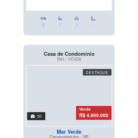
2
1
1
-
Casa de Condomínio
Ref.: VC428
DESTAQUE
Venda
R$ 4.900.000
50
Mar Verde
Caraguatatuba - SP