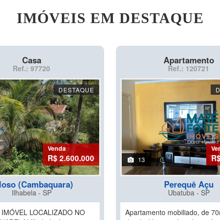
IMÓVEIS EM DESTAQUE
Casa
Apartamento
Ref.: 97720
Ref.: 120721
DESTAQUE
Venda
Ve
R$ 2.600.000
R$
13
loso (Cambaquara)
Perequê Açu
Ilhabela - SP
Ubatuba - SP
L IMÓVEL LOCALIZADO NO
Apartamento mobiliado, de 7