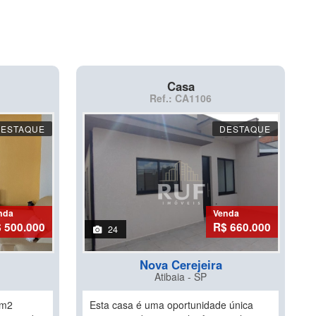
Casa
Ref.: CA1106
DESTAQUE
DESTAQUE
nda
Venda
 500.000
R$ 660.000
24
Nova Cerejeira
Atibaia - SP
0m2
Esta casa é uma oportunidade única