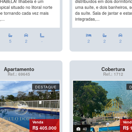
HABELA! Ilhabela é um
distribuídos em dois dormitóri
opical situado no litoral norte
uma suíte, e dois banheiros,
 Se tornando cada vez mais
da suíte. Sala de jantar e esta
...
integradas,...
5
2
-
2
2
2
Apartamento
Cobertura
Ref.: 69645
Ref.: 1712
DESTAQUE
Venda
Vend
R$ 405.000
R$ 
40