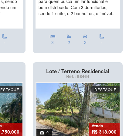
os, sendo
para quem busca um lar funcional e
 sendo um
bem distribuído. Com 3 dormitórios,
r
sendo 1 suíte, e 2 banheiros, o imóvel...
-
3
2
2
-
Lote / Terreno Residencial
Ref.: 98464
DESTAQUE
DESTAQUE
a
Venda
1.750.000
R$ 318.000
9