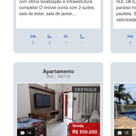
com ótima localização e infraestrutura
SUL DA IL
completa! O imóvel conta com 2 suítes,
paraíso tr
sala de estar, sala de jantar,...
paulista.
valorizada,
2
3
1
-
6
Apartamento
Ref.: VA776
DESTAQUE
Venda
R$ 550.000
14
19