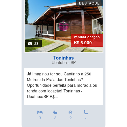
DESTAQUE
Venda/Locação
R$ 6.000
23
Toninhas
Ubatuba - SP
Já Imaginou ter seu Cantinho a 250
Metros da Praia das Toninhas?
Oportunidade perfeita para moradia ou
renda com locação! Toninhas -
Ubatuba/SP R$...
3
3
2
-