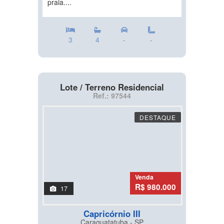
praia....
3
4
-
-
Lote / Terreno Residencial
Ref.: 97544
DESTAQUE
Venda
R$ 980.000
17
Capricórnio III
Caraguatatuba - SP