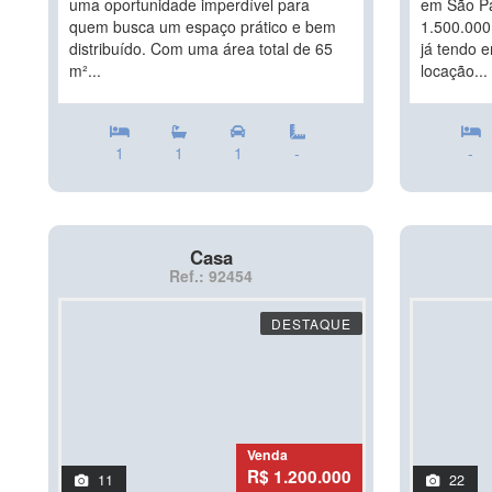
uma oportunidade imperdível para
em São Pa
quem busca um espaço prático e bem
1.500.000,
distribuído. Com uma área total de 65
já tendo 
m²...
locação...
1
1
1
-
-
Casa
Ref.: 92454
DESTAQUE
Venda
R$ 1.200.000
11
22