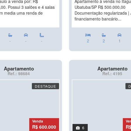
ulo a venda por: R$
Apartamento à venda no Itag
00. Possui 3 salões e 4 salas
Ubatuba/SP R$ 500.000,00
em media uma renda de
Documentação regularizada | 
financiamento bancário...
-
-
-
2
2
1
Apartamento
Apartamento
Ref.: 98684
Ref.: 4195
DESTAQUE
Venda
Ve
R$ 600.000
R$
6