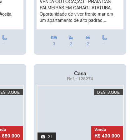
uá
VENDA OU LOCAÇÃO - PRAIA DAS
PALMEIRAS EM CARAGUATATUBA.
Aceita
Oportunidade de viver frente mar em
um apartamento de alto padrão,...
-
3
2
2
-
Casa
Ref.: 128274
DESTAQUE
DESTAQUE
nda
Venda
 680.000
R$ 430.000
21