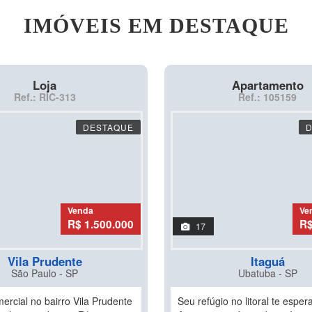
IMÓVEIS EM DESTAQUE
Loja
Apartamento
Ref.: RIC-313
Ref.: 105159
DESTAQUE
Venda
Ve
R$ 1.500.000
R$
17
Vila Prudente
Itaguá
São Paulo - SP
Ubatuba - SP
ercial no bairro Vila Prudente
Seu refúgio no litoral te espera