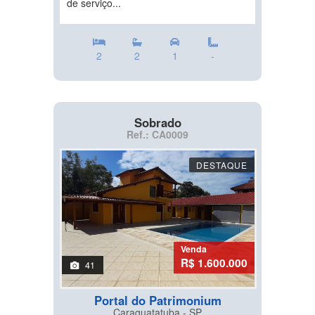
de serviço...
2
2
1
-
Sobrado
Ref.: CA0009
DESTAQUE
Venda
R$ 1.600.000
41
Portal do Patrimonium
Caraguatatuba - SP