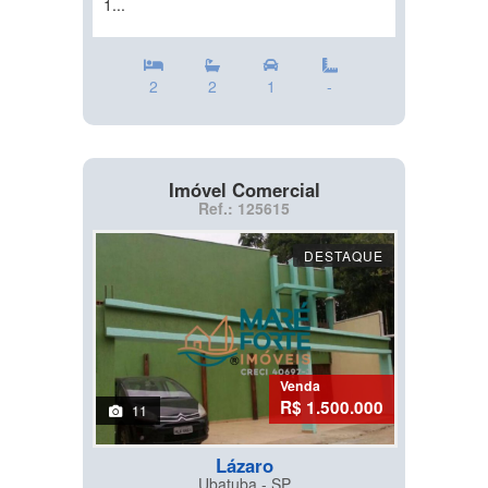
1...
2
2
1
-
Imóvel Comercial
Ref.: 125615
DESTAQUE
Venda
R$ 1.500.000
11
Lázaro
Ubatuba - SP