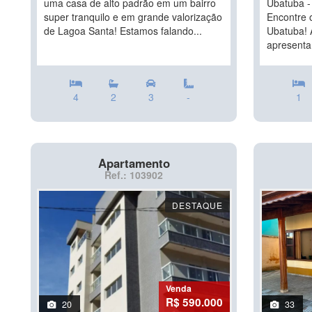
uma casa de alto padrão em um bairro
Ubatuba -
super tranquilo e em grande valorização
Encontre o
de Lagoa Santa! Estamos falando...
Ubatuba! A
apresenta.
4
2
3
-
1
Apartamento
Ref.: 103902
DESTAQUE
Venda
R$ 590.000
20
33