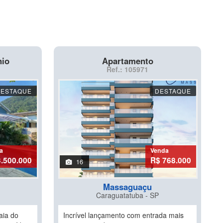
nio
Apartamento
Ref.: 105971
DESTAQUE
DESTAQUE
a
Venda
3.500.000
R$ 768.000
16
Massaguaçu
Caraguatatuba - SP
aia do
Incrível lançamento com entrada mais