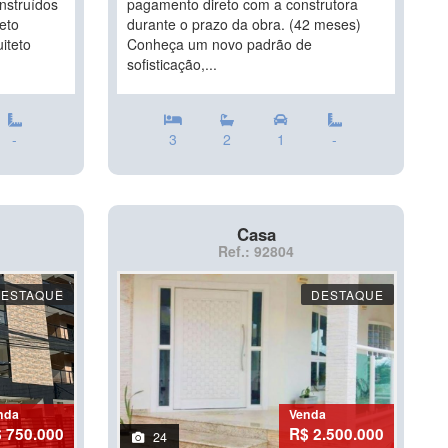
nstruídos
pagamento direto com a construtora
eto
durante o prazo da obra. (42 meses)
iteto
Conheça um novo padrão de
sofisticação,...
-
3
2
1
-
Casa
Ref.: 92804
DESTAQUE
DESTAQUE
nda
Venda
 750.000
R$ 2.500.000
24