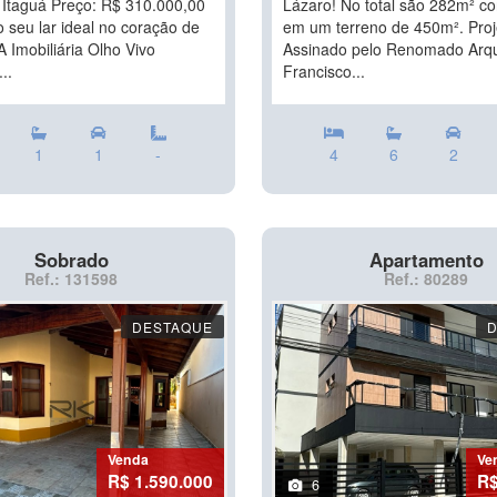
 Itaguá Preço: R$ 310.000,00
Lázaro! No total são 282m² co
 seu lar ideal no coração de
em um terreno de 450m². Proj
 Imobiliária Olho Vivo
Assinado pelo Renomado Arqu
..
Francisco...
1
1
-
4
6
2
Sobrado
Apartamento
Ref.: 131598
Ref.: 80289
DESTAQUE
Venda
Ve
R$ 1.590.000
R$
6