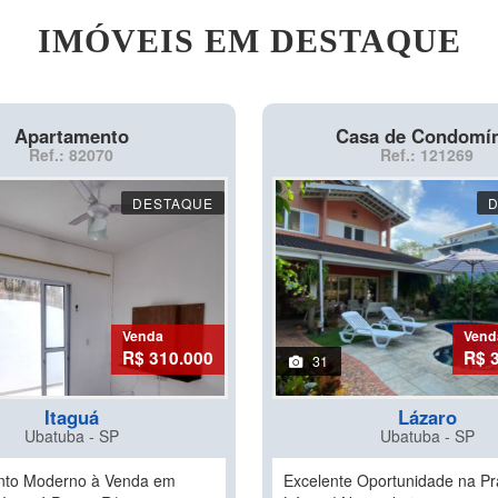
IMÓVEIS EM DESTAQUE
Apartamento
Casa de Condomí
Ref.: 82070
Ref.: 121269
DESTAQUE
Venda
Vend
R$ 310.000
R$ 
31
Itaguá
Lázaro
Ubatuba - SP
Ubatuba - SP
nto Moderno à Venda em
Excelente Oportunidade na Pr