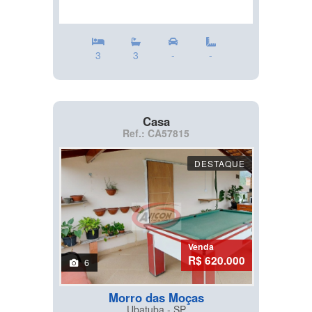
3
3
-
-
Casa
Ref.: CA57815
DESTAQUE
Venda
R$ 620.000
6
Morro das Moças
Ubatuba - SP