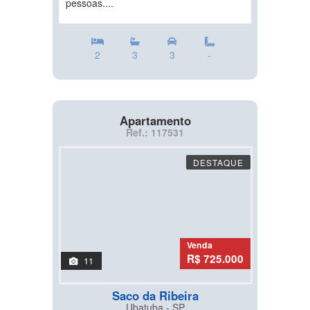
pessoas....
2
3
3
-
Apartamento
Ref.: 117531
DESTAQUE
Venda
R$ 725.000
11
Saco da Ribeira
Ubatuba - SP