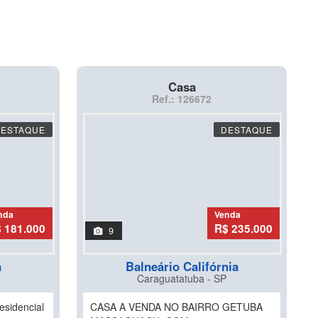
Casa
Ref.: 126672
DESTAQUE
DESTAQUE
nda
Venda
 181.000
R$ 235.000
9
a
Balneário Califórnia
Caraguatatuba - SP
esidencial
CASA A VENDA NO BAIRRO GETUBA