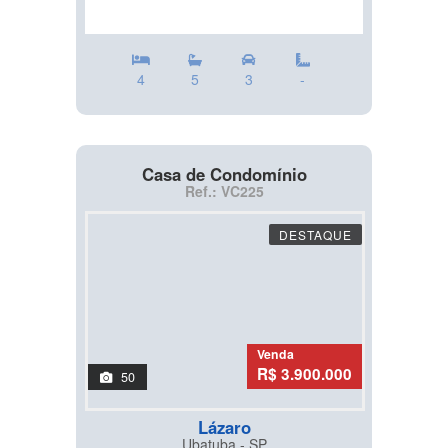
4
5
3
-
Casa de Condomínio
Ref.: VC225
DESTAQUE
Venda
R$ 3.900.000
50
Lázaro
Ubatuba - SP