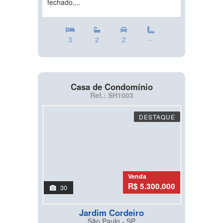
fechado,...
3
2
2
-
Casa de Condomínio
Ref.: SH1003
DESTAQUE
Venda
R$ 5.300.000
30
Jardim Cordeiro
São Paulo - SP