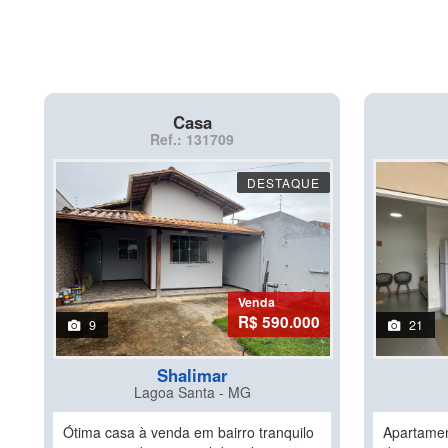
Casa
Ref.: 131709
DESTAQUE
Venda
R$ 590.000
9
21
Shalimar
Lagoa Santa - MG
Ótima casa à venda em bairro tranquilo
Apartamen