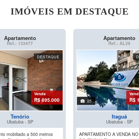
IMÓVEIS EM DESTAQUE
Apartamento
Apartamento
Ref.: 133477
Ref.: AL29
DESTAQUE
Venda
Vend
R$ 895.000
R$ 
25
Tenório
Itaguá
Ubatuba - SP
Ubatuba - SP
to mobiliado a 500 metros
APARTAMENTO A VENDA NO