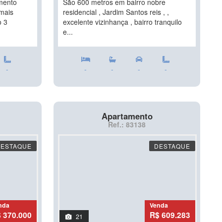
mento
São 600 metros em bairro nobre
 mais
residencial , Jardim Santos reis , ,
o 3
excelente vizinhança , bairro tranquilo
e...
-
-
-
-
-
Apartamento
Ref.: 83138
DESTAQUE
DESTAQUE
nda
Venda
 370.000
R$ 609.283
21