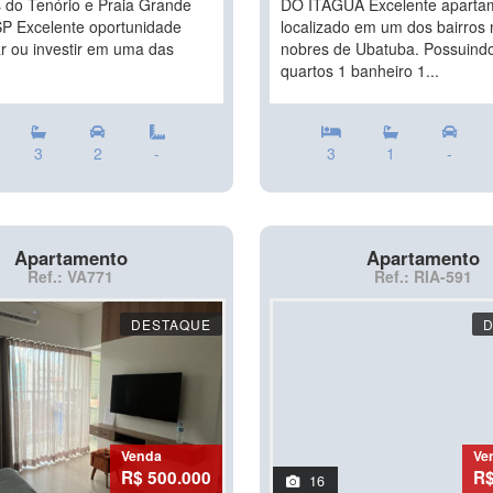
s do Tenório e Praia Grande
DO ITAGUA Excelente aparta
P Excelente oportunidade
localizado em um dos bairros
r ou investir em uma das
nobres de Ubatuba. Possuind
quartos 1 banheiro 1...
3
2
-
3
1
-
Apartamento
Apartamento
Ref.: VA771
Ref.: RIA-591
DESTAQUE
Venda
Ve
R$ 500.000
R$
16