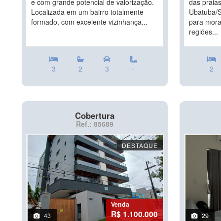
e com grande potencial de valorização.
das praia
Localizada em um bairro totalmente
Ubatuba/S
formado, com excelente vizinhança...
para mora
regiões...
3
2
3
-
2
Cobertura
Ref.: 85689
DESTAQUE
Venda
R$ 1.100.000
43
29