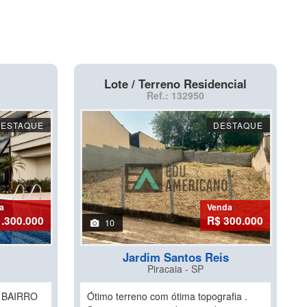
Lote / Terreno Residencial
Ref.: 132950
DESTAQUE
DESTAQUE
a
Venda
1.300.000
R$ 300.000
10
Jardim Santos Reis
Piracaia - SP
 BAIRRO
Ótimo terreno com ótima topografia .