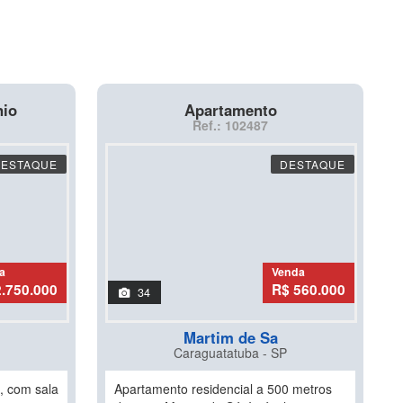
nio
Apartamento
Ref.: 102487
DESTAQUE
DESTAQUE
a
Venda
2.750.000
R$ 560.000
34
Martim de Sa
Caraguatatuba - SP
l, com sala
Apartamento residencial a 500 metros