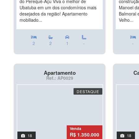
do Perequê-Açu Viva o melhor de
construçã
Ubatuba em um dos condomínios mais
Manoel d
desejados da região! Apartamento
Balmoral 
mobiliado...
Velho...
2
2
1
-
-
Apartamento
Ca
Ref.: AP0029
DESTAQUE
Venda
R$ 1.350.000
18
18