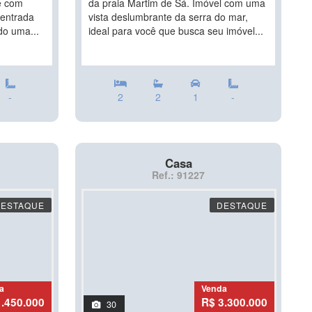
e com
da praia Martim de Sá. Imóvel com uma
 entrada
vista deslumbrante da serra do mar,
do uma...
ideal para você que busca seu imóvel...
-
2
2
1
-
Casa
Ref.: 91227
DESTAQUE
DESTAQUE
a
Venda
1.450.000
R$ 3.300.000
30