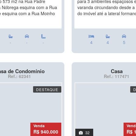
o 573 m2 na Rua Padre
para 3 ambientes espaçosos 
a Nóbrega esquina com a Rua
varanda circundando desde a
e esquina com a Rua Moinho
do imóvel até a lateral forman
-
-
-
4
4
5
sa de Condomínio
Casa
Ref.: 62341
Ref.: 117471
DESTAQUE
Venda
Vend
R$ 940.000
R$ 
32