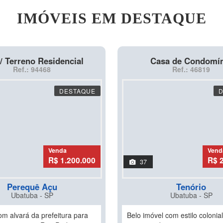
IMÓVEIS EM DESTAQUE
/ Terreno Residencial
Casa de Condomí
Ref.: 94468
Ref.: 46819
DESTAQUE
Venda
Vend
R$ 1.200.000
R$ 
37
Perequê Açu
Tenório
Ubatuba - SP
Ubatuba - SP
om alvará da prefeitura para
Belo imóvel com estilo colonia