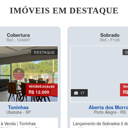
IMÓVEIS EM DESTAQUE
Cobertura
Sobrado
Ref.: 124697
Ref.: F126
DESTAQUE
Venda/Locação
Ve
R$ 12.000
R$
17
Toninhas
Aberta dos Morr
Ubatuba - SP
Porto Alegre - RS
 à Venda | Toninhas
Lançamento de Sobrados 2 dor