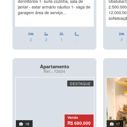
dormitórios 1- suíte cozinha, sala de
Ubatuba/S
jantar - estar armário náutico 1- vaga de
2.500.000
garagem área de serviço...
12.000,00
sofisticaçã
2
2
1
-
3
Apartamento
Ref.: 72834
DESTAQUE
Venda
R$ 680.000
18
17