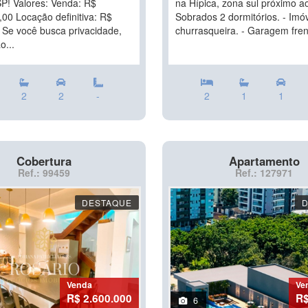
P! Valores: Venda: R$
na Hípica, zona sul próximo ao 
,00 Locação definitiva: R$
Sobrados 2 dormitórios. - Imó
 Se você busca privacidade,
churrasqueira. - Garagem frent
o...
2
2
-
2
1
1
Cobertura
Apartamento
Ref.: 99459
Ref.: 127971
DESTAQUE
Venda
Ve
R$ 2.600.000
R$
6