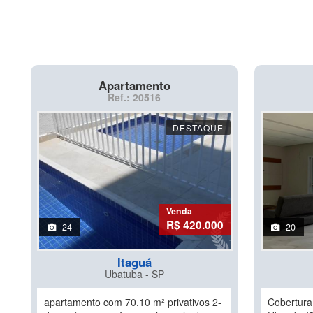
Apartamento
Ref.: 20516
DESTAQUE
Venda
R$ 420.000
24
20
Itaguá
Ubatuba - SP
apartamento com 70.10 m² privativos 2-
Cobertura