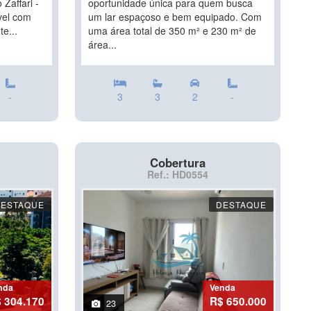
Zaffari -
oportunidade única para quem busca
vel com
um lar espaçoso e bem equipado. Com
e...
uma área total de 350 m² e 230 m² de
área...
-
3
3
2
-
Cobertura
Ref.: HD0554
DESTAQUE
DESTAQUE
nda
Venda
 304.170
R$ 650.000
23