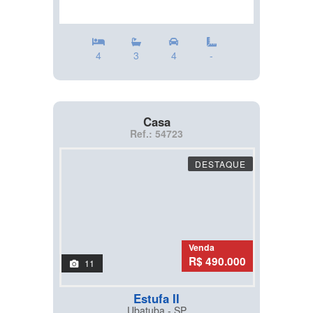
4
3
4
-
Casa
Ref.: 54723
DESTAQUE
Venda
R$ 490.000
11
Estufa II
Ubatuba - SP