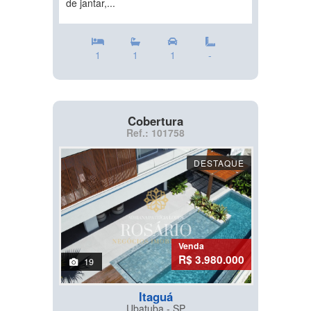
de jantar,...
1
1
1
-
Cobertura
Ref.: 101758
DESTAQUE
Venda
R$ 3.980.000
19
Itaguá
Ubatuba - SP