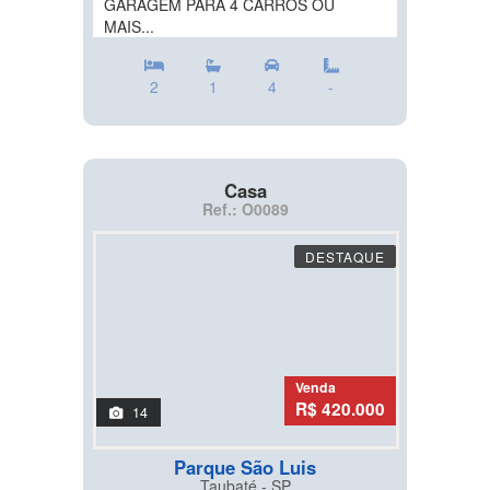
GARAGEM PARA 4 CARROS OU
MAIS...
2
1
4
-
Casa
Ref.: O0089
DESTAQUE
Venda
R$ 420.000
14
Parque São Luis
Taubaté - SP