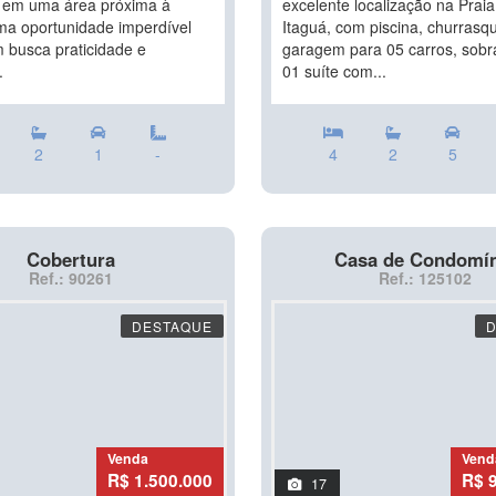
o em uma área próxima à
excelente localização na Praia
uma oportunidade imperdível
Itaguá, com piscina, churrasqu
 busca praticidade e
garagem para 05 carros, sob
.
01 suíte com...
2
1
-
4
2
5
Cobertura
Casa de Condomí
Ref.: 90261
Ref.: 125102
DESTAQUE
Venda
Vend
R$ 1.500.000
R$ 
17