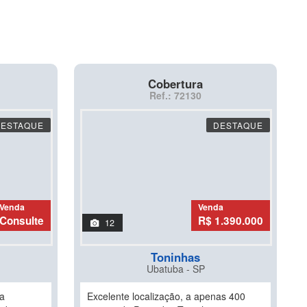
Cobertura
Ref.: 72130
DESTAQUE
DESTAQUE
Venda
Venda
Consulte
R$ 1.390.000
12
Toninhas
Ubatuba - SP
ia
Excelente localização, a apenas 400