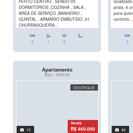
PERTO CENTRO , SENDO 03
localizad
DORMITÓRIOS ,COZINHA , SALA ,
praia, é 
ÁREA DE SERVIÇO ,BANHEIRO ,
para quem
QUINTAL , ARMÁRIO EMBUTIDO ,01
conforto...
CHURRASQUEIRA...
3
1
5
-
2
Apartamento
Ref.: 100010
DESTAQUE
Venda
R$ 460.000
15
40