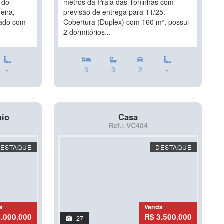
 do
metros da Praia das Toninhas com
eira,
previsão de entrega para 11/25.
rado com
Cobertura (Duplex) com 160 m², possui
2 dormitórios...
-
3
3
2
-
nio
Casa
Ref.: VC404
DESTAQUE
DESTAQUE
a
Venda
9.000.000
R$ 3.500.000
27