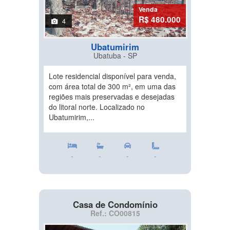
Venda
R$ 480.000
4
Ubatumirim
Ubatuba - SP
Lote residencial disponível para venda,
com área total de 300 m², em uma das
regiões mais preservadas e desejadas
do litoral norte. Localizado no
Ubatumirim,...
-
-
-
-
Casa de Condomínio
Ref.: CO00815