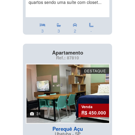
quartos sendo uma suíte com closet...
3
3
2
-
Apartamento
Ref.: 87810
DESTAQUE
Venda
R$ 450.000
31
Perequê Açu
Ubatuba - SP