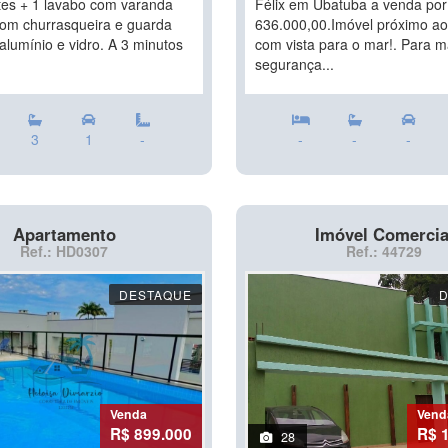
tes + 1 lavabo com varanda
Félix em Ubatuba a venda por
om churrasqueira e guarda
636.000,00.Imóvel próximo ao
alumínio e vidro. A 3 minutos
com vista para o mar!. Para m
segurança...
3
1
-
-
-
-
Apartamento
Imóvel Comercia
Ref.: HD0307
Ref.: 44729
DESTAQUE
Venda
Vend
R$ 899.000
R$ 
28