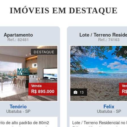
IMÓVEIS EM DESTAQUE
Apartamento
Lote / Terreno Reside
Ref.: 82481
Ref.: 74163
DESTAQUE
Venda
Ve
R$ 895.000
R$
13
Tenório
Felix
Ubatuba - SP
Ubatuba - SP
to de alto padrão de 80m2
Lote / Terreno Residencial no 