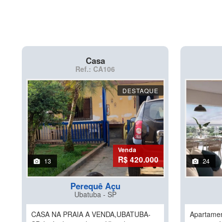
Casa
Ref.: CA106
DESTAQUE
Venda
R$ 420.000
13
24
Perequê Açu
Ubatuba - SP
CASA NA PRAIA A VENDA,UBATUBA-
Apartamen