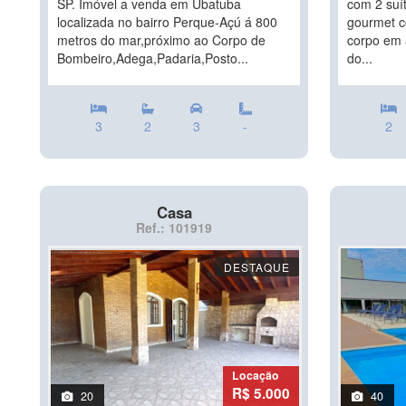
SP. Imóvel a venda em Ubatuba
com 2 suí
localizada no bairro Perque-Açú á 800
gourmet c
metros do mar,próximo ao Corpo de
corpo em 
Bombeiro,Adega,Padaria,Posto...
do...
3
2
3
-
2
Casa
Ref.: 101919
DESTAQUE
Locação
R$ 5.000
20
40