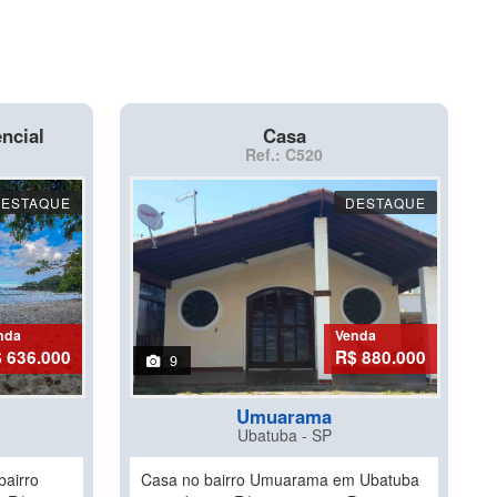
ncial
Casa
Ref.: C520
DESTAQUE
DESTAQUE
nda
Venda
 636.000
R$ 880.000
9
Umuarama
Ubatuba - SP
bairro
Casa no bairro Umuarama em Ubatuba