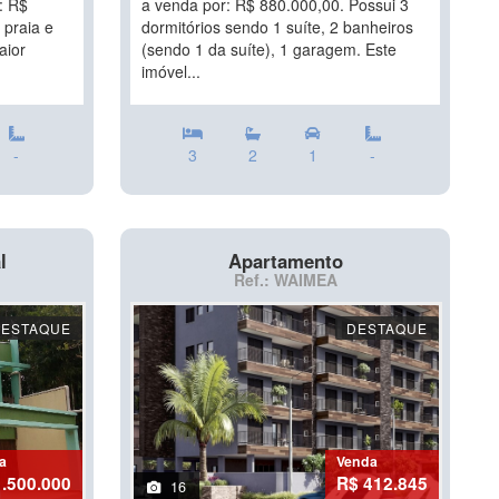
: R$
a venda por: R$ 880.000,00. Possui 3
 praia e
dormitórios sendo 1 suíte, 2 banheiros
aior
(sendo 1 da suíte), 1 garagem. Este
imóvel...
-
3
2
1
-
l
Apartamento
Ref.: WAIMEA
DESTAQUE
DESTAQUE
a
Venda
1.500.000
R$ 412.845
16