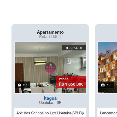
Apartamento
Ref.: 118911
DESTAQUE
Venda
R$ 1.650.000
27
19
Itaguá
Ubatuba - SP
Apê dos Sonhos no L23 Ubatuba/SP! R$
Lançament