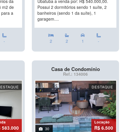
nios da
Ubatuba a venda por: R$ 540.000,00.
6 m2 de
Possui 2 dormitórios sendo 1 suíte, 2
 para a
banheiros (sendo 1 da suíte), 1
garagem....
-
2
2
1
-
Casa de Condomínio
Ref.: 134006
DESTAQUE
DESTAQUE
nda
Locação
 583.000
R$ 6.500
30