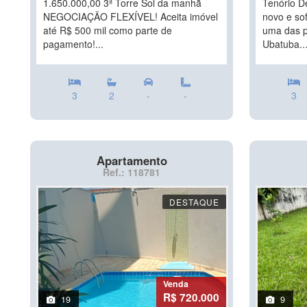
1.650.000,00 3ª Torre Sol da manhã
Tenório D
NEGOCIAÇÃO FLEXÍVEL! Aceita imóvel
novo e so
até R$ 500 mil como parte de
uma das p
pagamento!...
Ubatuba...
3
2
-
-
3
Apartamento
Ref.: 118781
DESTAQUE
Venda
R$ 720.000
19
9