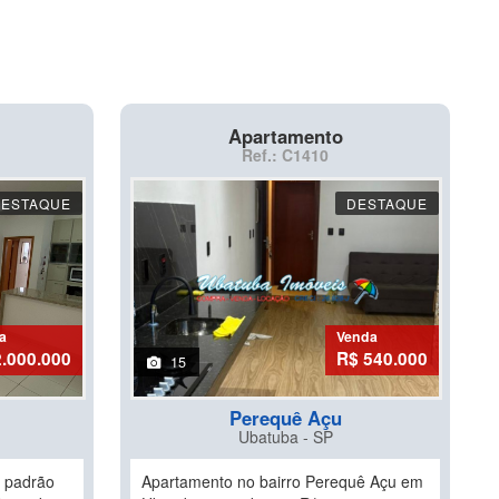
Apartamento
Ref.: C1410
DESTAQUE
DESTAQUE
a
Venda
2.000.000
R$ 540.000
15
Perequê Açu
Ubatuba - SP
o padrão
Apartamento no bairro Perequê Açu em