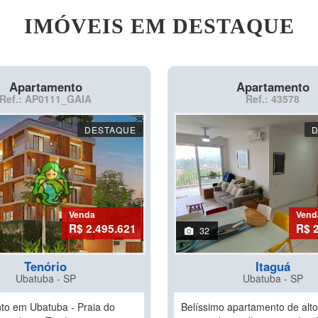
IMÓVEIS EM DESTAQUE
Apartamento
Apartamento
Ref.: AP0111_GAIA
Ref.: 43578
DESTAQUE
Venda
Vend
R$ 2.495.621
R$ 
32
Tenório
Itaguá
Ubatuba - SP
Ubatuba - SP
o em Ubatuba - Praia do
Belíssimo apartamento de alt