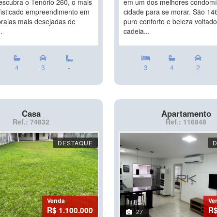
escubra o Tenório 260, o mais
em um dos melhores condomí
fisticado empreendimento em
cidade para se morar. São 14
raias mais desejadas de
puro conforto e beleza voltado
.
cadeia...
4
3
-
3
4
2
Casa
Apartamento
Ref.: 74832
Ref.: 116848
DESTAQUE
Venda
Ve
R$ 1.100.000
R$
27