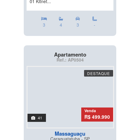
01 Kitnet...
3
4
3
-
Apartamento
Ref.: AP0504
DESTAQUE
Venda
R$ 499.990
41
Massaguaçu
Caraguatatuba - SP