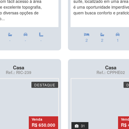
com fácil acesso à área
suíte, localizado em uma área 
e excelente topografia,
é uma oportunidade imperdíve
o diversas opções de
quem busca conforto e praticid
...
-
-
-
2
2
1
Casa
Casa
Ref.: RIC-239
Ref.: CPPHE02
DESTAQUE
Venda
Ven
R$ 650.000
R$ 
31