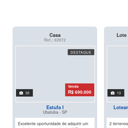
Casa
Lote 
Ref.: 62972
DESTAQUE
Venda
R$ 690.000
35
13
Estufa I
Lotea
Ubatuba - SP
Excelente oportunidade de adquirir um
2 terrenos