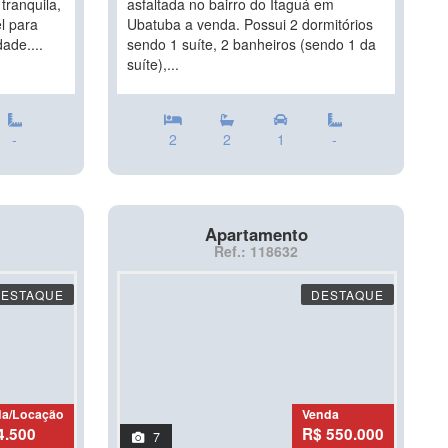
tranquila,
asfaltada no bairro do Itaguá em
l para
Ubatuba a venda. Possui 2 dormitórios
ade....
sendo 1 suíte, 2 banheiros (sendo 1 da
suíte),...
-
2
2
1
-
Apartamento
Ref.: 118632
DESTAQUE
DESTAQUE
da/Locação
Venda
4.500
R$ 550.000
7