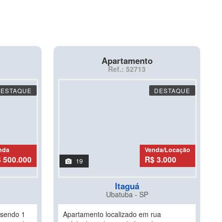
Apartamento
Ref.: 52713
DESTAQUE
DESTAQUE
nda
Venda/Locação
 500.000
R$ 3.000
19
Itaguá
Ubatuba - SP
 sendo 1
Apartamento localizado em rua