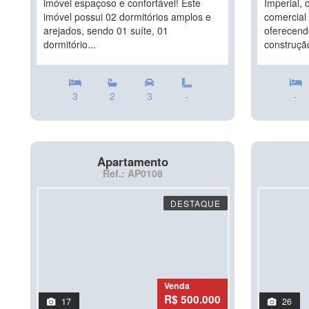
imóvel espaçoso e confortável! Este
Imperial, 
imóvel possui 02 dormitórios amplos e
comercial 
arejados, sendo 01 suíte, 01
oferecend
dormitório...
construção
3
2
3
-
-
Apartamento
Ref.: AP0108
DESTAQUE
Venda
R$ 500.000
17
26