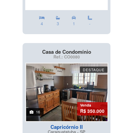
4
3
1
-
Casa de Condomínio
Ref.: CO0080
DESTAQUE
Venda
R$ 350.000
16
Capricórnio II
Caraguatatuba - SP