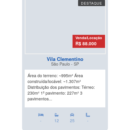
DESTAQUE
Venda/Locação
R$ 88.000
Vila Clementino
São Paulo - SP
Área do terreno: ~995m² Área
construída/locável: ~1.307m²
Distribuição dos pavimentos: Térreo:
230m² 1º pavimento: 227m² 3
pavimentos...
-
12
25
-