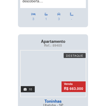
descoberta....
3
1
3
-
Apartamento
Ref.: 89405
DESTAQUE
Venda
R$ 663.000
10
Toninhas
Ubatuba - SP