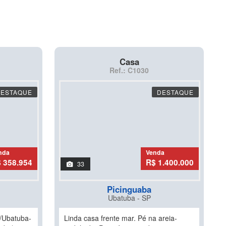
Casa
Ref.: C1030
DESTAQUE
DESTAQUE
nda
Venda
 358.954
R$ 1.400.000
33
Picinguaba
Ubatuba - SP
/Ubatuba-
Linda casa frente mar. Pé na areia-