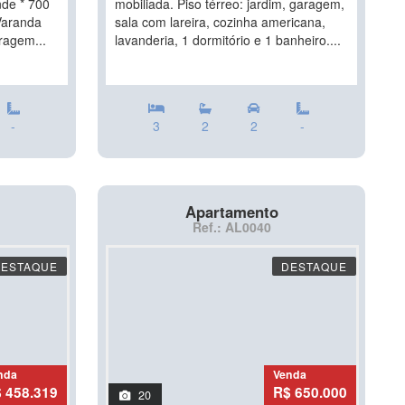
nde * 700
mobiliada. Piso térreo: jardim, garagem,
Varanda
sala com lareira, cozinha americana,
ragem...
lavanderia, 1 dormitório e 1 banheiro....
-
3
2
2
-
Apartamento
Ref.: AL0040
DESTAQUE
DESTAQUE
nda
Venda
 458.319
R$ 650.000
20