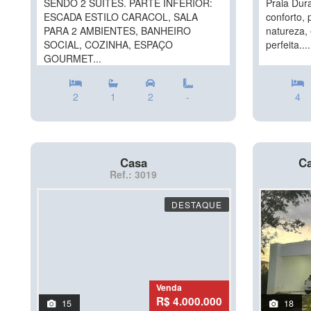
SENDO 2 SUÍTES. PARTE INFERIOR:
Praia Dur
ESCADA ESTILO CARACOL, SALA
conforto, 
PARA 2 AMBIENTES, BANHEIRO
natureza,
SOCIAL, COZINHA, ESPAÇO
perfeita....
GOURMET...
2
1
2
-
4
Casa
Ca
Ref.: 3019
DESTAQUE
Venda
R$ 4.000.000
15
18