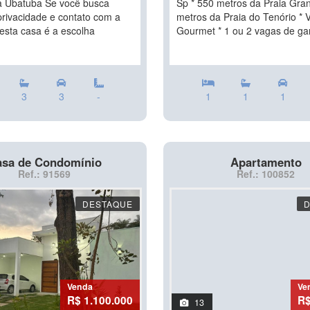
a Ubatuba Se você busca
Sp * 550 metros da Praia Gra
privacidade e contato com a
metros da Praia do Tenório * 
 esta casa é a escolha
Gourmet * 1 ou 2 vagas de ga
3
3
-
1
1
1
sa de Condomínio
Apartamento
Ref.: 91569
Ref.: 100852
DESTAQUE
Venda
Ve
R$ 1.100.000
R$
13