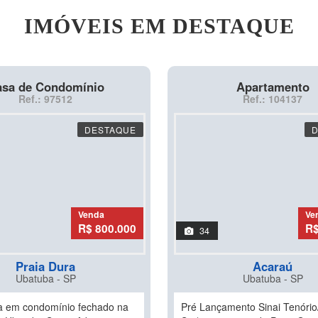
IMÓVEIS EM DESTAQUE
sa de Condomínio
Apartamento
Ref.: 97512
Ref.: 104137
DESTAQUE
Venda
Ve
R$ 800.000
R$
34
Praia Dura
Acaraú
Ubatuba - SP
Ubatuba - SP
a em condomínio fechado na
Pré Lançamento Sinai Tenório