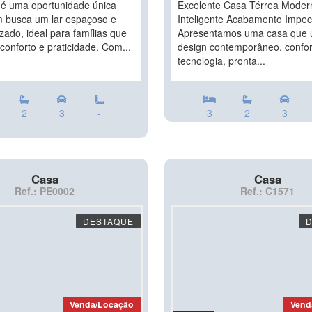
 é uma oportunidade única
Excelente Casa Térrea Moder
 busca um lar espaçoso e
Inteligente Acabamento Impec
zado, ideal para famílias que
Apresentamos uma casa que 
conforto e praticidade. Com...
design contemporâneo, confor
tecnologia, pronta...
2
3
-
3
2
3
Casa
Casa
Ref.: PE0002
Ref.: C1571
DESTAQUE
Venda/Locação
Vend