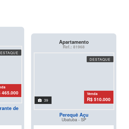
Apartamento
Ref.: 81968
DESTAQUE
DESTAQUE
nda
 465.000
Venda
R$ 510.000
39
rante de
Perequê Açu
Ubatuba - SP