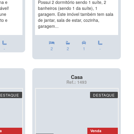
na e
Possui 2 dormitório sendo 1 suíte, 2
ável!
banheiros (sendo 1 da suíte), 1
une
garagem. Este imóvel também tem sala
to e
de jantar, sala de estar, cozinha,
garagem...
-
2
2
1
-
Casa
Ref.: 1493
DESTAQUE
DESTAQUE
a
Venda