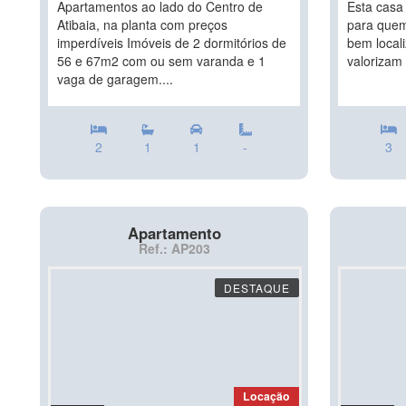
Apartamentos ao lado do Centro de
Esta casa
Atibaia, na planta com preços
para quem
imperdíveis Imóveis de 2 dormitórios de
bem locali
56 e 67m2 com ou sem varanda e 1
valorizam 
vaga de garagem....
2
1
1
-
3
Apartamento
Ref.: AP203
DESTAQUE
Locação