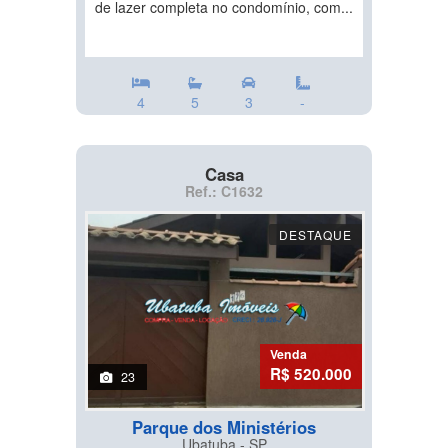
de lazer completa no condomínio, com...
4
5
3
-
Casa
Ref.: C1632
DESTAQUE
Venda
R$ 520.000
23
Parque dos Ministérios
Ubatuba - SP