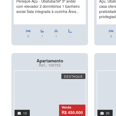
Perequê-Açu - Ubatuba/SP 3º andar
Açu, Ubat
com elevador 2 dormitórios 1 banheiro
casa ofer
social Sala integrada à cozinha Área...
praticida
privilegiad
2
1
1
-
4
Apartamento
Ref.: 100752
DESTAQUE
Venda
R$ 450.000
13
20