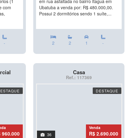
rios (1
em rua asfaltada no bairro Itaguá em
te com
Ubatuba a venda por: R$ 480.000,00.
as,
Possui 2 dormitórios sendo 1 suíte,...
-
2
2
1
-
rcial
Casa
Ref.: 117369
DESTAQUE
DESTAQUE
nda
Venda
 960.000
R$ 2.690.000
36