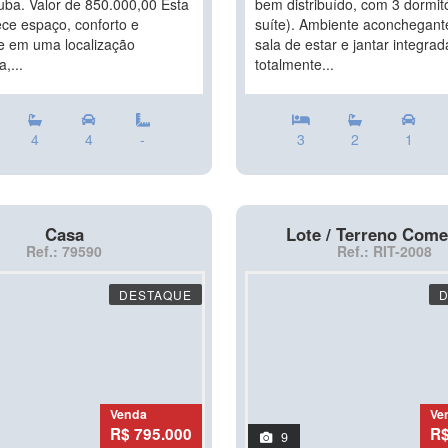
uba. Valor de 850.000,00 Esta
bem distribuído, com 3 dormitó
ece espaço, conforto e
suíte). Ambiente aconchegan
de em uma localização
sala de estar e jantar integrad
a,...
totalmente...
4
4
-
3
2
1
Casa
Lote / Terreno Come
Ref.: 79590
Ref.: RIT-2008
DESTAQUE
Venda
Ve
R$ 795.000
R$
9