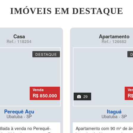
IMÓVEIS EM DESTAQUE
Casa
Apartamento
Ref.: 118254
Ref.: 126682
DESTAQUE
Venda
Ve
R$ 850.000
R$
29
Perequê Açu
Itaguá
Ubatuba - SP
Ubatuba - SP
liada à venda no Perequê-
Apartamento com 90 m² de áre