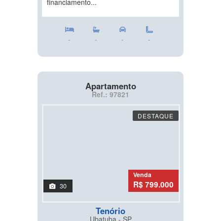
financiamento...
-
-
-
-
Apartamento
Ref.: 97821
DESTAQUE
Venda
R$ 799.000
30
Tenório
Ubatuba - SP