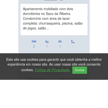
Apartamento mobiliado com dois
dormitórios no Saco da Ribeira.
Condominio com área de lazer
completa: churrasqueira, piscina, salão
de jogos, salão...
2
1
1
-
Este site usa cookies para garantir que você obtenha a melhor
experiência em nosso site. Ao usar nosso site você consente
Casa de Condomínio
cookies.
Política de Privacidade
.
Aceitar
Ref.: C1130
DESTAQUE