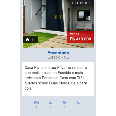
DESTAQUE
Venda
R$ 419.000
11
Encantada
Eusébio - CE
Casa Plana em rua Privativa no bairro
que mais cresce do Eusébio e mais
próximo a Fortaleza. Casa com Três
quartos sendo Duas Suítes. Sala para
dois...
3
2
2
-