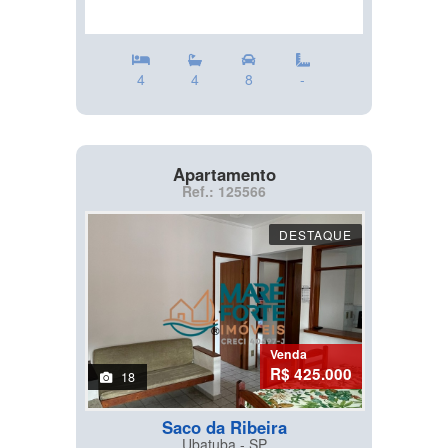
4
4
8
-
Apartamento
Ref.: 125566
DESTAQUE
Venda
R$ 425.000
18
Saco da Ribeira
Ubatuba - SP