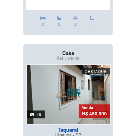
2
2
2
-
Casa
Ref.: 84649
DESTAQUE
Venda
R$ 450.000
46
Taquaral
Ubatuba - SP