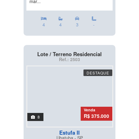
mar...
4
4
3
-
Lote / Terreno Residencial
Ref.: 2503
DESTAQUE
Venda
R$ 375.000
8
Estufa II
Ubatuba - SP