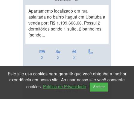
Apartamento localizado em rua
asfaltada no bairro Itaguá em Ubatuba a
venda por: R$ 1.199.666,66. Possui 2
dormitórios sendo 1 suíte, 2 banheiros
(sendo...
2
2
2
-
Este site usa cookies para garantir que você obtenha a melhor
experiência em nosso site. Ao usar nosso site você consente
Casa de Condomínio
cookies.
Política de Privacidade
.
Aceitar
Ref.: 99742
DESTAQUE