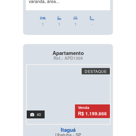
varanda, área...
1
1
1
-
Apartamento
Ref.: APD1309
DESTAQUE
Venda
R$ 1.199.666
40
Itaguá
Ubatuba - SP