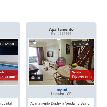
Apartamento
Ref.: 124465
DESTAQUE
DESTAQUE
nda
Venda
 530.000
R$ 799.000
20
Itaguá
Ubatuba - SP
 quintal
Apartamento Duplex à Venda no Bairro