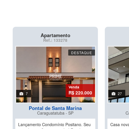
Apartamento
Ref.: 133278
DESTAQUE
Venda
R$ 220.000
7
27
Pontal de Santa Marina
Caraguatatuba - SP
C
Lançamento Condomínio Positano. Seu
Casa nova