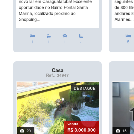
novo lar em Caraguatatuba! Excelente
seguintes 
oportunidade no Bairro Pontal Santa
de 800 lit
Marina, localizado próximo ao
andares 8
Shopping...
Alarmes...
1
1
1
-
5
Casa
Ref.: 34947
DESTAQUE
Venda
R$ 3.000.000
20
15