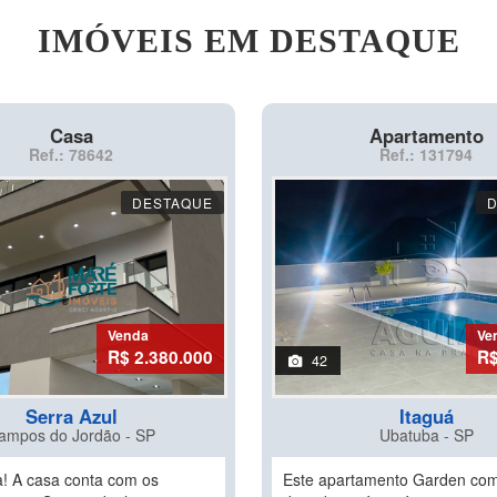
IMÓVEIS EM DESTAQUE
Casa
Apartamento
Ref.: 78642
Ref.: 131794
DESTAQUE
Venda
Ve
R$ 2.380.000
R$
42
Serra Azul
Itaguá
ampos do Jordão - SP
Ubatuba - SP
! A casa conta com os
Este apartamento Garden com