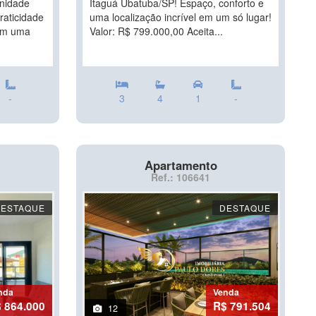
unidade
Itaguá Ubatuba/SP! Espaço, conforto e
raticidade
uma localização incrível em um só lugar!
Com uma
Valor: R$ 799.000,00 Aceita...
-
3
4
1
-
Apartamento
Ref.: 106641
DESTAQUE
DESTAQUE
nda
Venda
 864.000
R$ 791.504
12