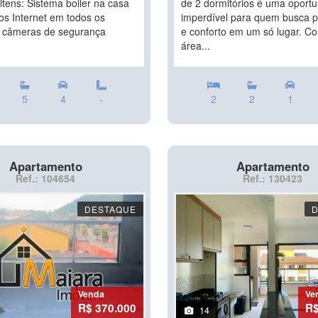
itens: Sistema boiler na casa
de 2 dormitórios é uma oport
ros Internet em todos os
imperdível para quem busca p
 câmeras de segurança
e conforto em um só lugar. 
área...
5
4
-
2
2
1
Apartamento
Apartamento
Ref.: 104654
Ref.: 130423
DESTAQUE
Venda
Ve
R$ 370.000
R$
14