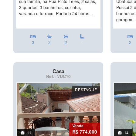
sua família, na Rua Pinto Teles, 2 salas,
Ubatuba a
3 quartos, 3 banheiros, cozinha,
Possui 2 d
varanda e terraço. Portaria 24 horas...
banheiros 
garagem..
3
3
2
-
2
Casa
Ref.: VDC10
DESTAQUE
Venda
R$ 774.000
11
14