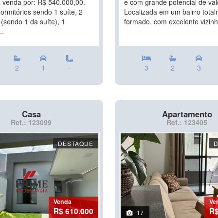
 venda por: R$ 540.000,00.
e com grande potencial de val
ormitórios sendo 1 suíte, 2
Localizada em um bairro tota
(sendo 1 da suíte), 1
formado, com excelente vizinh
..
2
1
-
3
2
3
Casa
Apartamento
Ref.: 123099
Ref.: 123405
DESTAQUE
Venda
Ve
R$ 610.000
R$
17