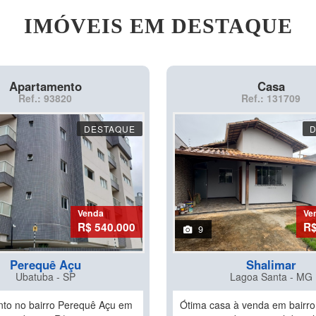
IMÓVEIS EM DESTAQUE
Apartamento
Casa
Ref.: 93820
Ref.: 131709
DESTAQUE
Venda
Ve
R$ 540.000
R$
9
Perequê Açu
Shalimar
Ubatuba - SP
Lagoa Santa - MG
to no bairro Perequê Açu em
Ótima casa à venda em bairro 