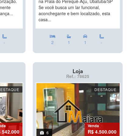
orização.
na Praia do Perequê-Açu, Ubatuba/SP
lmente
Se você busca um lar funcional,
ança...
aconchegante e bem localizado, esta
casa...
-
2
1
1
-
Loja
Ref.: 78625
DESTAQUE
DESTAQUE
nda
Venda
 542.000
R$ 4.500.000
6