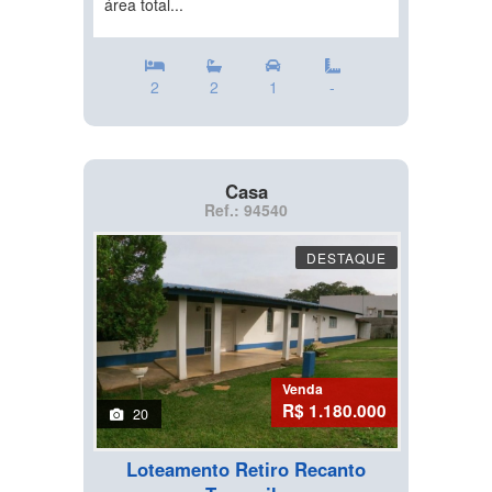
área total...
2
2
1
-
Casa
Ref.: 94540
DESTAQUE
Venda
R$ 1.180.000
20
Loteamento Retiro Recanto