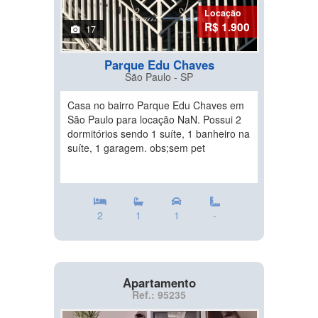
Locação
R$ 1.900
17
Parque Edu Chaves
São Paulo - SP
Casa no bairro Parque Edu Chaves em
São Paulo para locação NaN. Possui 2
dormitórios sendo 1 suíte, 1 banheiro na
suíte, 1 garagem. obs;sem pet
2
1
1
-
Apartamento
Ref.: 95235