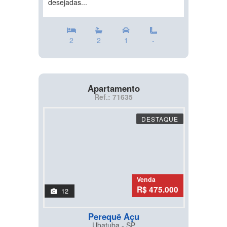
desejadas...
2
2
1
-
Apartamento
Ref.: 71635
DESTAQUE
Venda
R$ 475.000
12
Perequê Açu
Ubatuba - SP