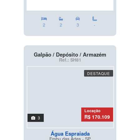
2
2
3
-
Galpão / Depósito / Armazém
Ref.: SH81
DESTAQUE
Locação
R$ 170.109
3
Água Espraiada
Embu das Artes - SP