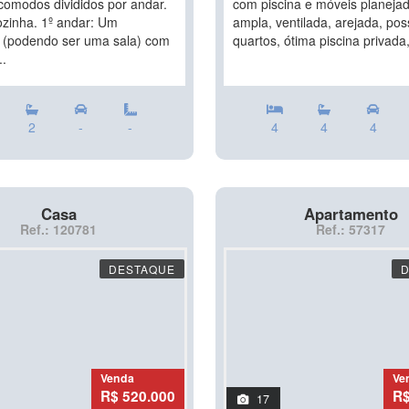
comodos divididos por andar.
com piscina e móveis planeja
ozinha. 1º andar: Um
ampla, ventilada, arejada, pos
o (podendo ser uma sala) com
quartos, ótima piscina privada
..
2
-
-
4
4
4
Casa
Apartamento
Ref.: 120781
Ref.: 57317
DESTAQUE
Venda
Ve
R$ 520.000
R$
17