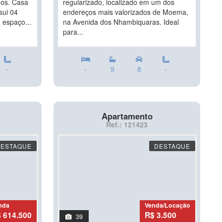
dos. Casa
regularizado, localizado em um dos
sui 04
endereços mais valorizados de Moema,
, espaço...
na Avenida dos Nhambiquaras. Ideal
para...
-
-
9
8
-
Apartamento
Ref.: 121423
DESTAQUE
DESTAQUE
nda
Venda/Locação
 614.500
R$ 3.500
39