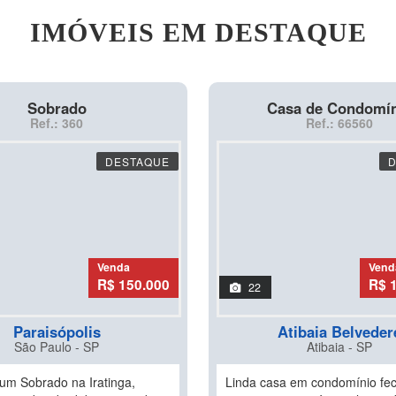
IMÓVEIS EM DESTAQUE
Sobrado
Casa de Condomí
Ref.: 360
Ref.: 66560
DESTAQUE
Venda
Vend
R$ 150.000
R$ 
22
Paraisópolis
Atibaia Belveder
São Paulo - SP
Atibaia - SP
um Sobrado na Iratinga,
Linda casa em condomínio fe