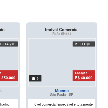
nio
Imóvel Comercial
Ref.: SH164
DESTAQUE
DESTAQUE
a
Locação
1.350.000
R$ 40.000
6
e
Moema
São Paulo - SP
chado,
Imóvel comercial impecável e totalmente