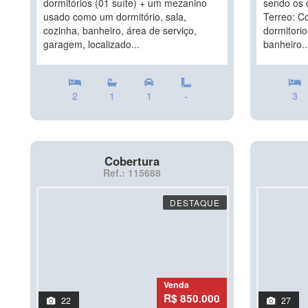
dormitórios (01 suíte) + um mezanino
sendo os 
usado como um dormitório, sala,
Terreo: C
cozinha, banheiro, área de serviço,
dormitori
garagem, localizado...
banheiro..
2
1
1
-
3
Cobertura
Ref.: 115688
DESTAQUE
Venda
R$ 850.000
22
27