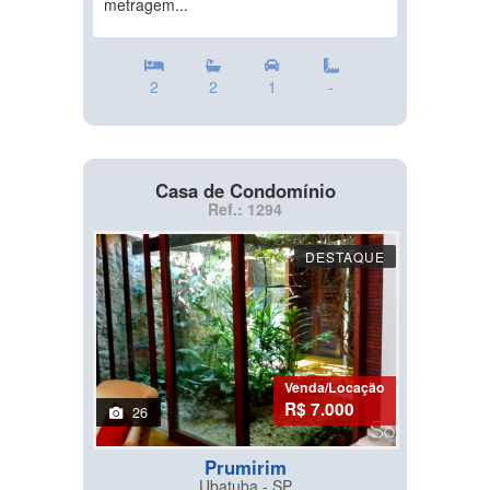
metragem...
2
2
1
-
Casa de Condomínio
Ref.: 1294
DESTAQUE
Venda/Locação
R$ 7.000
26
Prumirim
Ubatuba - SP