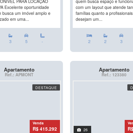
PONÍVEL PARA LOCAÇÃO
quem busca espaço e funciona
A Excelente oportunidade
com um layout que atende tan
 busca um imóvel amplo e
famílias quanto a profissionai
izado em uma...
desejam um...
3
5
-
2
2
3
Apartamento
Apartamento
Ref.: APMONT
Ref.: 123380
DESTAQUE
Venda
Ve
R$ 415.292
R$
26