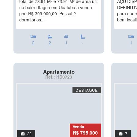
total de 73.91 M² e 73.91 M² de área útil
AÇU DIS
no bairro Itaguá em Ubatuba a venda
DEFINITIV
por: R$ 399.000,00. Possui 2
para quem
dormitórios...
bem local
2
2
1
-
1
Apartamento
Ref.: HD0723
DESTAQUE
Venda
R$ 795.000
22
7