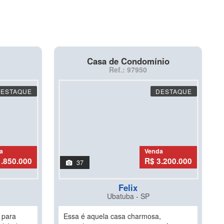
Casa de Condomínio
Ref.: 97950
DESTAQUE
DESTAQUE
a
Venda
1.850.000
R$ 3.200.000
37
Felix
Ubatuba - SP
 para
Essa é aquela casa charmosa,