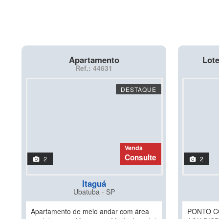
Apartamento
Lote
Ref.: 44631
DESTAQUE
Venda
Consulte
2
2
Itaguá
Ubatuba - SP
Apartamento de meio andar com área
PONTO C