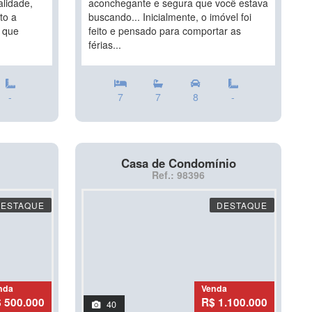
lidade,
aconchegante e segura que você estava
to a
buscando... Inicialmente, o imóvel foi
s que
feito e pensado para comportar as
férias...
-
7
7
8
-
Casa de Condomínio
Ref.: 98396
DESTAQUE
DESTAQUE
nda
Venda
 500.000
R$ 1.100.000
40